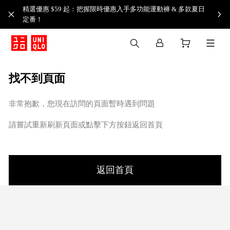
精選優惠 $59 起：把握限時優惠入手多功能運動褲 & 多款夏日
定番！​
找不到頁面
非常抱歉，您現在訪問的頁面暫時遇到問題
請嘗試重新刷新頁面或點擊下方按鈕返回首頁
返回首頁