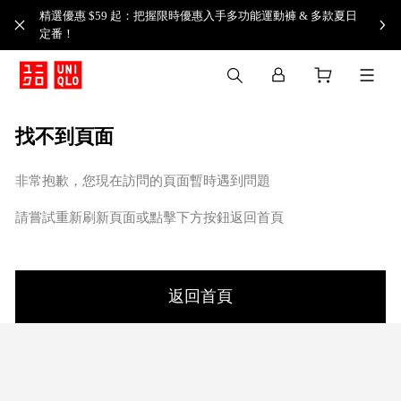
精選優惠 $59 起：把握限時優惠入手多功能運動褲 & 多款夏日
定番！​
找不到頁面
非常抱歉，您現在訪問的頁面暫時遇到問題
請嘗試重新刷新頁面或點擊下方按鈕返回首頁
返回首頁