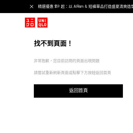
精選優惠 $59 起：以 AIRism & 短褲單品打造盛夏清爽造
找不到頁面！
非常抱歉，您目前訪問的頁面出現問題
請嘗試重新刷新頁面或點擊下方按鈕返回首頁
返回首頁