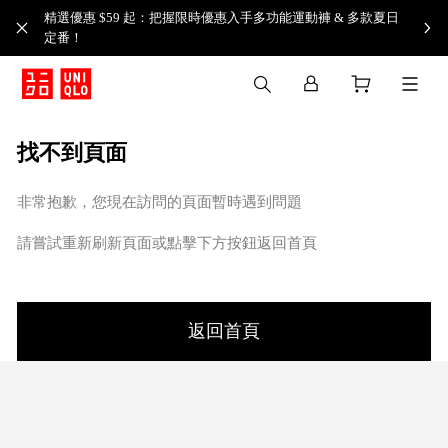
精選優惠 $59 起：把握限時優惠入手多功能運動褲 & 多款夏日
定番！​
找不到頁面
非常抱歉，您現在訪問的頁面暫時遇到問題
請嘗試重新刷新頁面或點擊下方按鈕返回首頁
返回首頁