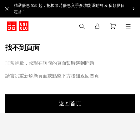
精選優惠 $59 起：把握限時優惠入手多功能運動褲 & 多款夏日
定番！​
找不到頁面
非常抱歉，您現在訪問的頁面暫時遇到問題
請嘗試重新刷新頁面或點擊下方按鈕返回首頁
返回首頁