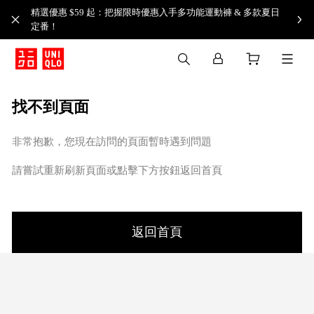
精選優惠 $59 起：把握限時優惠入手多功能運動褲 & 多款夏日
定番！​
找不到頁面
非常抱歉，您現在訪問的頁面暫時遇到問題
請嘗試重新刷新頁面或點擊下方按鈕返回首頁
返回首頁