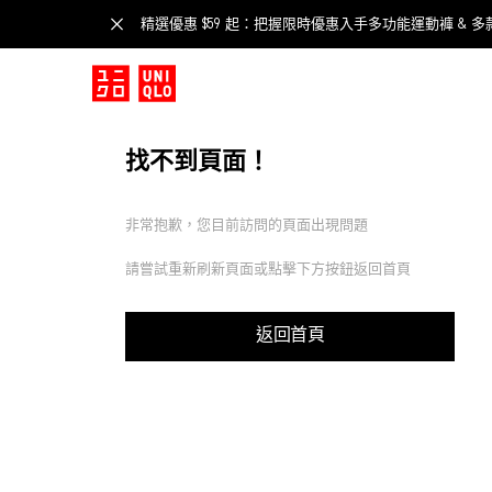
精選優惠 $59 起：把握限時優惠入手多功能運動褲 & 多
找不到頁面！
非常抱歉，您目前訪問的頁面出現問題
請嘗試重新刷新頁面或點擊下方按鈕返回首頁
返回首頁