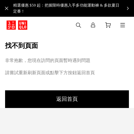
精選優惠 $59 起：把握限時優惠入手多功能運動褲 & 多款夏日
定番！​
找不到頁面
非常抱歉，您現在訪問的頁面暫時遇到問題
請嘗試重新刷新頁面或點擊下方按鈕返回首頁
返回首頁