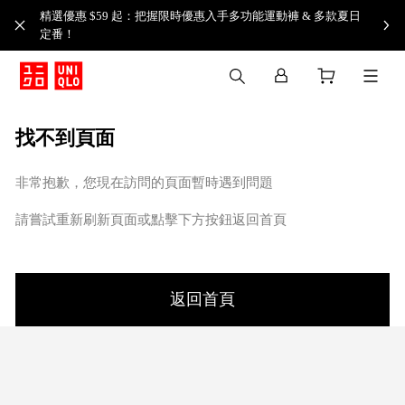
精選優惠 $59 起：把握限時優惠入手多功能運動褲 & 多款夏日
定番！​
找不到頁面
非常抱歉，您現在訪問的頁面暫時遇到問題
請嘗試重新刷新頁面或點擊下方按鈕返回首頁
返回首頁