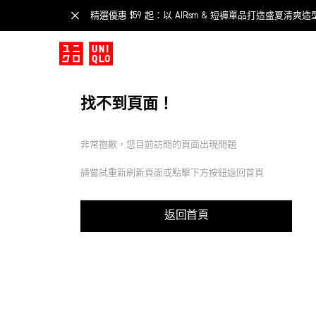
精選優惠 $59 起：以 AIRism & 短褲單品打造盛夏清爽造
找不到頁面！
非常抱歉，您目前訪問的頁面出現問題
請嘗試重新刷新頁面或點擊下方按鈕返回首頁
返回首頁