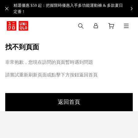
精選優惠 $59 起：把握限時優惠入手多功能運動褲 & 多款夏日
定番！​
找不到頁面
非常抱歉，您現在訪問的頁面暫時遇到問題
請嘗試重新刷新頁面或點擊下方按鈕返回首頁
返回首頁