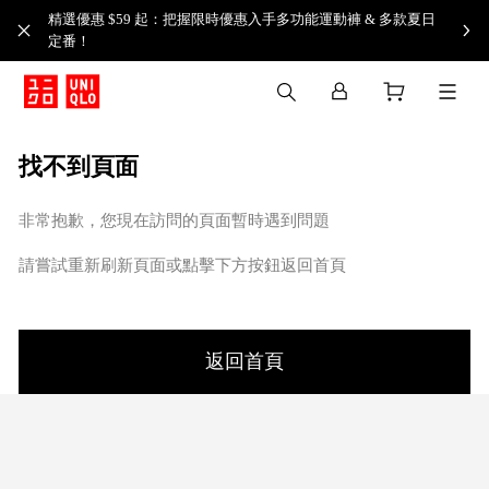
精選優惠 $59 起：把握限時優惠入手多功能運動褲 & 多款夏日
定番！​
找不到頁面
非常抱歉，您現在訪問的頁面暫時遇到問題
請嘗試重新刷新頁面或點擊下方按鈕返回首頁
返回首頁