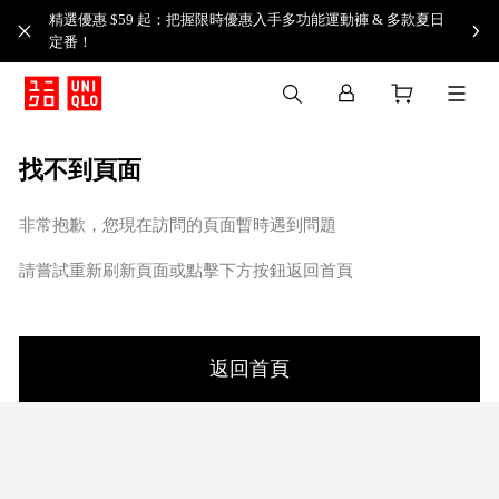
精選優惠 $59 起：把握限時優惠入手多功能運動褲 & 多款夏日
定番！​
找不到頁面
非常抱歉，您現在訪問的頁面暫時遇到問題
請嘗試重新刷新頁面或點擊下方按鈕返回首頁
返回首頁