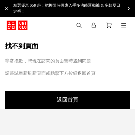
精選優惠 $59 起：把握限時優惠入手多功能運動褲 & 多款夏日
定番！​
找不到頁面
非常抱歉，您現在訪問的頁面暫時遇到問題
請嘗試重新刷新頁面或點擊下方按鈕返回首頁
返回首頁