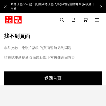
精選優惠 $59 起：把握限時優惠入手多功能運動褲 & 多款夏日
定番！​
找不到頁面
非常抱歉，您現在訪問的頁面暫時遇到問題
請嘗試重新刷新頁面或點擊下方按鈕返回首頁
返回首頁