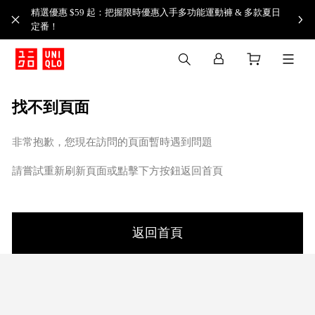
精選優惠 $59 起：把握限時優惠入手多功能運動褲 & 多款夏日
定番！​
找不到頁面
非常抱歉，您現在訪問的頁面暫時遇到問題
請嘗試重新刷新頁面或點擊下方按鈕返回首頁
返回首頁