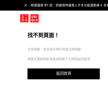
精選優惠 $59 起：把握限時優惠入手多功能運動褲 & 多
找不到頁面！
非常抱歉，您目前訪問的頁面出現問題
請嘗試重新刷新頁面或點擊下方按鈕返回首頁
返回首頁