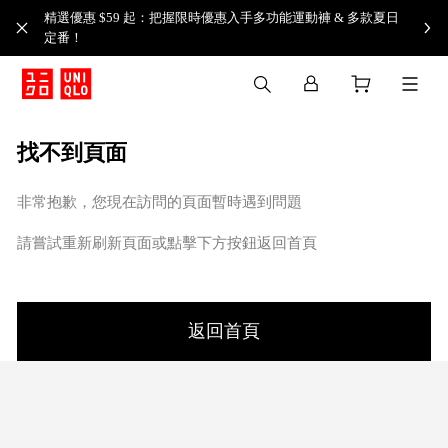
精選優惠 $59 起：把握限時優惠入手多功能運動褲 & 多款夏日
定番！​
找不到頁面
非常抱歉，您現在訪問的頁面暫時遇到問題
請嘗試重新刷新頁面或點擊下方按鈕返回首頁
返回首頁