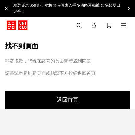
精選優惠 $59 起：把握限時優惠入手多功能運動褲 & 多款夏日
定番！​
找不到頁面
非常抱歉，您現在訪問的頁面暫時遇到問題
請嘗試重新刷新頁面或點擊下方按鈕返回首頁
返回首頁