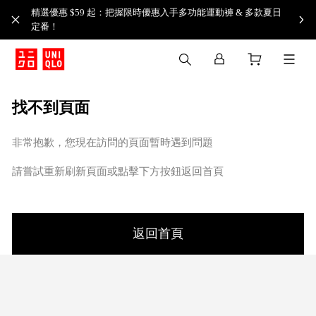
精選優惠 $59 起：把握限時優惠入手多功能運動褲 & 多款夏日
定番！​
找不到頁面
非常抱歉，您現在訪問的頁面暫時遇到問題
請嘗試重新刷新頁面或點擊下方按鈕返回首頁
返回首頁