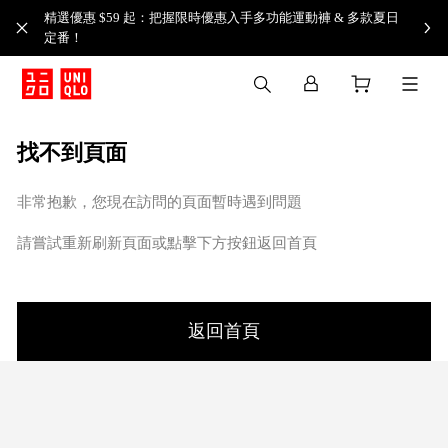
精選優惠 $59 起：把握限時優惠入手多功能運動褲 & 多款夏日
定番！​
找不到頁面
非常抱歉，您現在訪問的頁面暫時遇到問題
請嘗試重新刷新頁面或點擊下方按鈕返回首頁
返回首頁