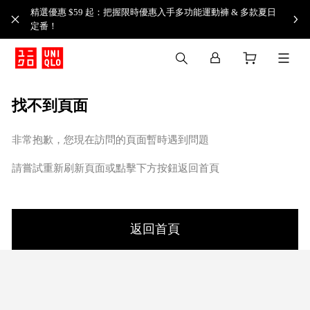
精選優惠 $59 起：把握限時優惠入手多功能運動褲 & 多款夏日
定番！​
找不到頁面
非常抱歉，您現在訪問的頁面暫時遇到問題
請嘗試重新刷新頁面或點擊下方按鈕返回首頁
返回首頁