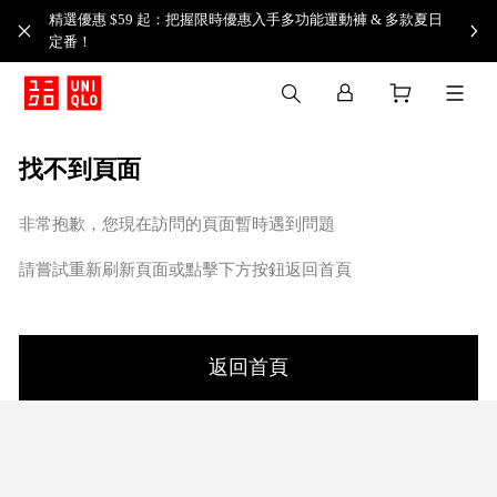
精選優惠 $59 起：把握限時優惠入手多功能運動褲 & 多款夏日
定番！​
找不到頁面
非常抱歉，您現在訪問的頁面暫時遇到問題
請嘗試重新刷新頁面或點擊下方按鈕返回首頁
返回首頁