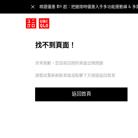
精選優惠 $59 起：把握限時優惠入手多功能運動褲 & 多
找不到頁面！
非常抱歉，您目前訪問的頁面出現問題
請嘗試重新刷新頁面或點擊下方按鈕返回首頁
返回首頁