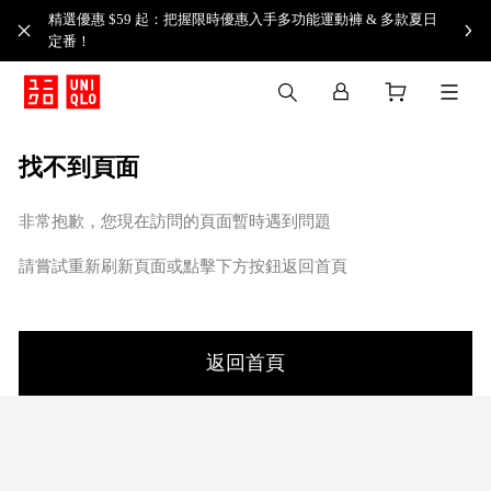
精選優惠 $59 起：把握限時優惠入手多功能運動褲 & 多款夏日
定番！​
找不到頁面
非常抱歉，您現在訪問的頁面暫時遇到問題
請嘗試重新刷新頁面或點擊下方按鈕返回首頁
返回首頁