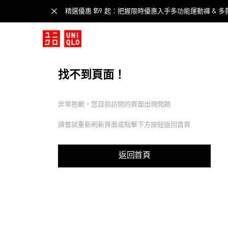
精選優惠 $59 起：把握限時優惠入手多功能運動褲 & 多
找不到頁面！
非常抱歉，您目前訪問的頁面出現問題
請嘗試重新刷新頁面或點擊下方按鈕返回首頁
返回首頁