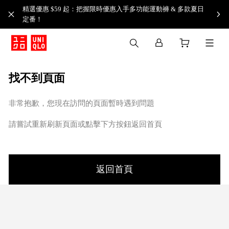
精選優惠 $59 起：把握限時優惠入手多功能運動褲 & 多款夏日
定番！​
找不到頁面
非常抱歉，您現在訪問的頁面暫時遇到問題
請嘗試重新刷新頁面或點擊下方按鈕返回首頁
返回首頁