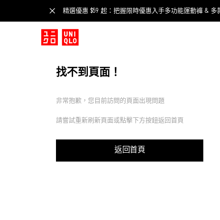
精選優惠 $59 起：把握限時優惠入手多功能運動褲 & 多
找不到頁面！
非常抱歉，您目前訪問的頁面出現問題
請嘗試重新刷新頁面或點擊下方按鈕返回首頁
返回首頁