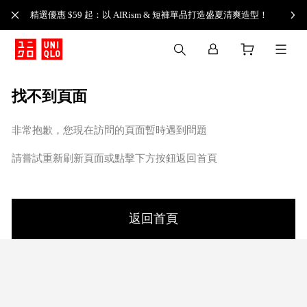
精選優惠 $59 起：以 AIRism & 短褲單品打造盛夏清爽造型！
找不到頁面
非常抱歉，您現在訪問的頁面暫時遇到問題
請嘗試重新刷新頁面或點擊下方按鈕返回首頁
返回首頁