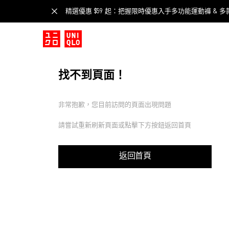
精選優惠 $59 起：把握限時優惠入手多功能運動褲 & 多
找不到頁面！
非常抱歉，您目前訪問的頁面出現問題
請嘗試重新刷新頁面或點擊下方按鈕返回首頁
返回首頁