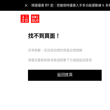
精選優惠 $59 起：把握限時優惠入手多功能運動褲 & 多
找不到頁面！
非常抱歉，您目前訪問的頁面出現問題
請嘗試重新刷新頁面或點擊下方按鈕返回首頁
返回首頁