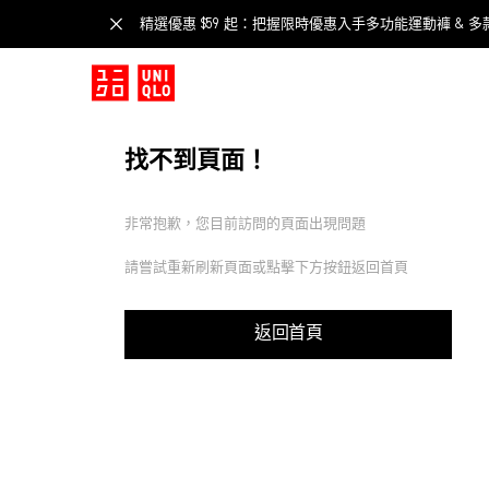
精選優惠 $59 起：把握限時優惠入手多功能運動褲 & 多
找不到頁面！
非常抱歉，您目前訪問的頁面出現問題
請嘗試重新刷新頁面或點擊下方按鈕返回首頁
返回首頁