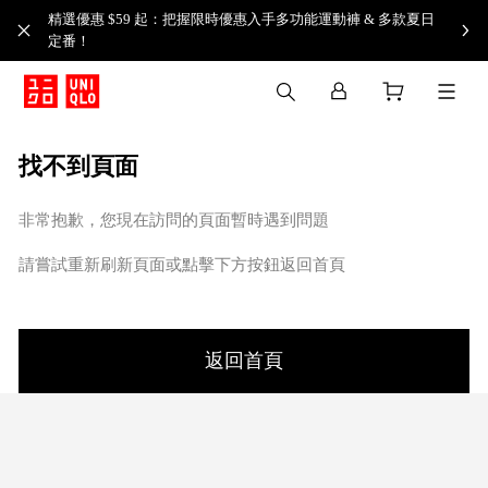
精選優惠 $59 起：把握限時優惠入手多功能運動褲 & 多款夏日
定番！​
找不到頁面
非常抱歉，您現在訪問的頁面暫時遇到問題
請嘗試重新刷新頁面或點擊下方按鈕返回首頁
返回首頁