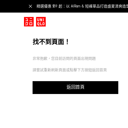
精選優惠 $59 起：以 AIRism & 短褲單品打造盛夏清爽造
找不到頁面！
非常抱歉，您目前訪問的頁面出現問題
請嘗試重新刷新頁面或點擊下方按鈕返回首頁
返回首頁