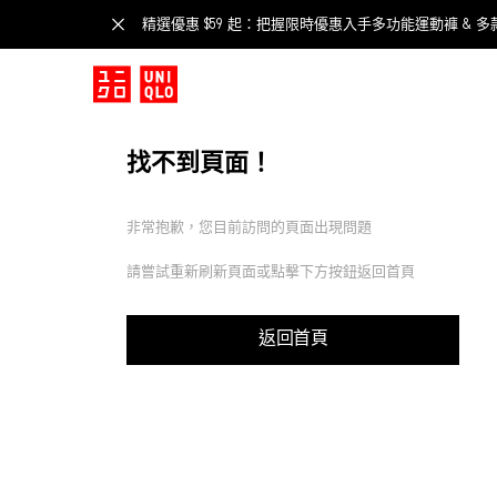
精選優惠 $59 起：把握限時優惠入手多功能運動褲 & 多
找不到頁面！
非常抱歉，您目前訪問的頁面出現問題
請嘗試重新刷新頁面或點擊下方按鈕返回首頁
返回首頁