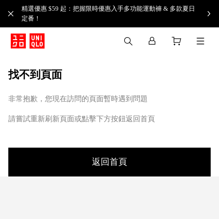
精選優惠 $59 起：把握限時優惠入手多功能運動褲 & 多款夏日
定番！​
找不到頁面
非常抱歉，您現在訪問的頁面暫時遇到問題
請嘗試重新刷新頁面或點擊下方按鈕返回首頁
返回首頁