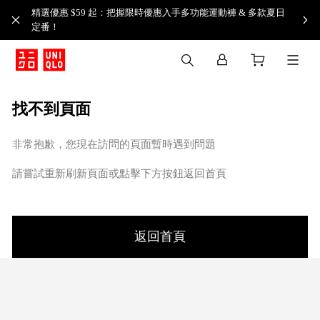
精選優惠 $59 起：把握限時優惠入手多功能運動褲 & 多款夏日
定番！​
找不到頁面
非常抱歉，您現在訪問的頁面暫時遇到問題
請嘗試重新刷新頁面或點擊下方按鈕返回首頁
返回首頁