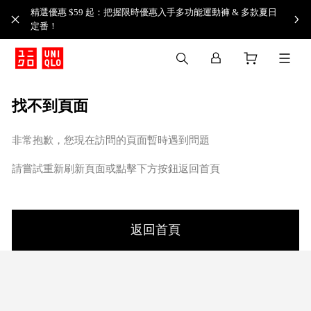
精選優惠 $59 起：把握限時優惠入手多功能運動褲 & 多款夏日
定番！​
找不到頁面
非常抱歉，您現在訪問的頁面暫時遇到問題
請嘗試重新刷新頁面或點擊下方按鈕返回首頁
返回首頁