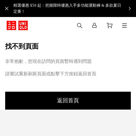
精選優惠 $59 起：把握限時優惠入手多功能運動褲 & 多款夏日
定番！​
找不到頁面
非常抱歉，您現在訪問的頁面暫時遇到問題
請嘗試重新刷新頁面或點擊下方按鈕返回首頁
返回首頁