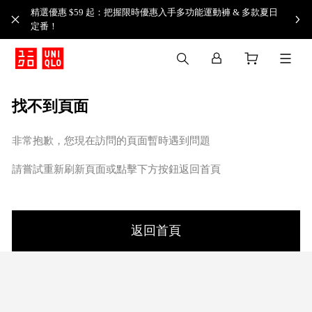
精選優惠 $59 起：把握限時優惠入手多功能運動褲 & 多款夏日
定番！​
找不到頁面
非常抱歉，您現在訪問的頁面暫時遇到問題
請嘗試重新刷新頁面或點擊下方按鈕返回首頁
返回首頁