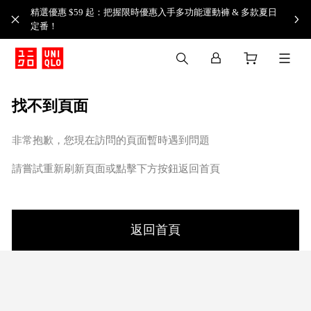
精選優惠 $59 起：把握限時優惠入手多功能運動褲 & 多款夏日
定番！​
找不到頁面
非常抱歉，您現在訪問的頁面暫時遇到問題
請嘗試重新刷新頁面或點擊下方按鈕返回首頁
返回首頁