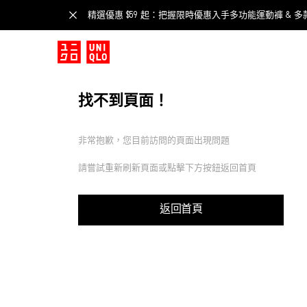
精選優惠 $59 起：把握限時優惠入手多功能運動褲 & 多
找不到頁面！
非常抱歉，您目前訪問的頁面出現問題
請嘗試重新刷新頁面或點擊下方按鈕返回首頁
返回首頁