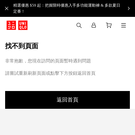
精選優惠 $59 起：把握限時優惠入手多功能運動褲 & 多款夏日
定番！​
找不到頁面
非常抱歉，您現在訪問的頁面暫時遇到問題
請嘗試重新刷新頁面或點擊下方按鈕返回首頁
返回首頁