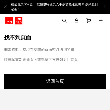
精選優惠 $59 起：把握限時優惠入手多功能運動褲 & 多款夏日
定番！​
找不到頁面
非常抱歉，您現在訪問的頁面暫時遇到問題
請嘗試重新刷新頁面或點擊下方按鈕返回首頁
返回首頁