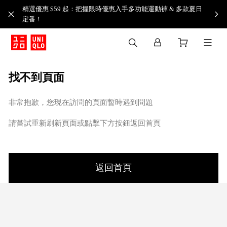
精選優惠 $59 起：把握限時優惠入手多功能運動褲 & 多款夏日
定番！​
找不到頁面
非常抱歉，您現在訪問的頁面暫時遇到問題
請嘗試重新刷新頁面或點擊下方按鈕返回首頁
返回首頁