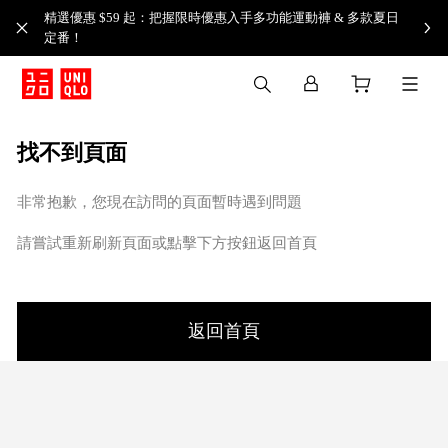
精選優惠 $59 起：把握限時優惠入手多功能運動褲 & 多款夏日
定番！​
找不到頁面
非常抱歉，您現在訪問的頁面暫時遇到問題
請嘗試重新刷新頁面或點擊下方按鈕返回首頁
返回首頁