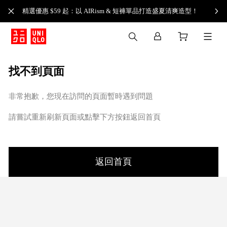
精選優惠 $59 起：以 AIRism & 短褲單品打造盛夏清爽造型！
找不到頁面
非常抱歉，您現在訪問的頁面暫時遇到問題
請嘗試重新刷新頁面或點擊下方按鈕返回首頁
返回首頁