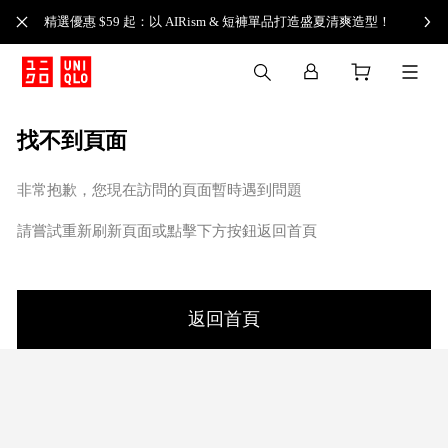
精選優惠 $59 起：以 AIRism & 短褲單品打造盛夏清爽造型！
找不到頁面
非常抱歉，您現在訪問的頁面暫時遇到問題
請嘗試重新刷新頁面或點擊下方按鈕返回首頁
返回首頁