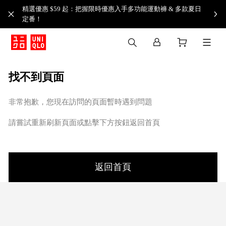
精選優惠 $59 起：把握限時優惠入手多功能運動褲 & 多款夏日
定番！​
找不到頁面
非常抱歉，您現在訪問的頁面暫時遇到問題
請嘗試重新刷新頁面或點擊下方按鈕返回首頁
返回首頁