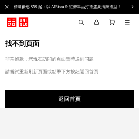
精選優惠 $59 起：以 AIRism & 短褲單品打造盛夏清爽造型！
找不到頁面
非常抱歉，您現在訪問的頁面暫時遇到問題
請嘗試重新刷新頁面或點擊下方按鈕返回首頁
返回首頁